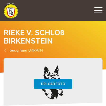
RIEKE V. SCHLOß
BIRKENSTEIN
DARWIN