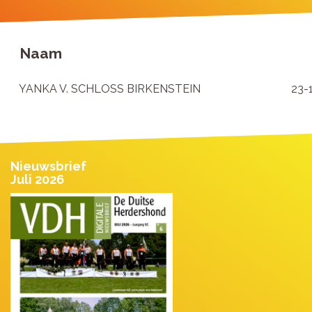
Naam
YANKA V. SCHLOSS BIRKENSTEIN
23-
Nieuwsbrief
Juli 2026