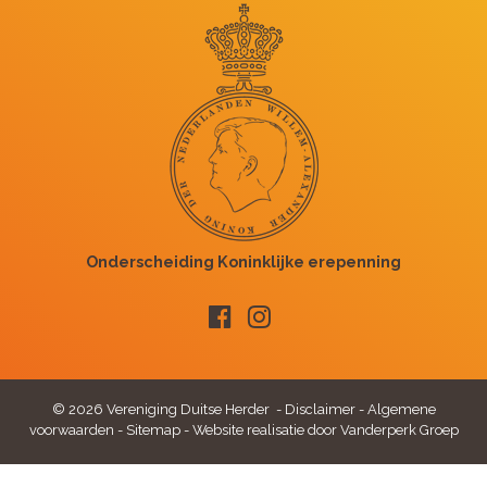
© 2026 Vereniging Duitse Herder -
Disclaimer
-
Algemene
voorwaarden
-
Sitemap
-
Website realisatie door Vanderperk Groep