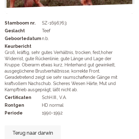
Stamboom nr.
SZ-1696763
Geslacht
Teef
Geboortedatum
n.b.
Keurbericht
Groß, kräftig, sehr gutes Verhältnis, trocken, fest,hoher
Widerrist, gute Rückenlinie, gute Länge und Lage der
Kruppe. Oberarm etwas kurz, Hinterhand gut gewinkelt,
ausgeglichene Brustverhältnisse, korrekte Front.
Geradetretend zeigt sie sehr raumschaffende Gänge mit
kraftvollem Nachschub. Sicheres Wesen Härte, Mut und
Kampftrieb ausgeprägt; läßt nicht ab.
Certificaten
SchH.III., V.A.
Rontgen
HD normal
Periode
1990-1992
Terug naar darwin