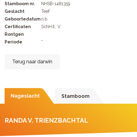
Stamboom nr.
NHSB-1481359
Geslacht
Teef
Geboortedatum
n.b.
Certificaten
SchH.II., V.
Rontgen
Periode
*
Terug naar darwin
Nageslacht
Stamboom
RANDA V. TRIENZBACHTAL