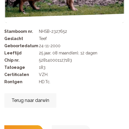
Stamboom nr.
NHSB-2327652
Geslacht
Teef
Geboortedatum
24-11-2000
Leeftijd
25 jaar, 08 maand(en), 12 dagen
Chip nr.
528140001127183
Tatoeage
183
Certificaten
VZH.
Rontgen
HD.Tc.
Terug naar darwin