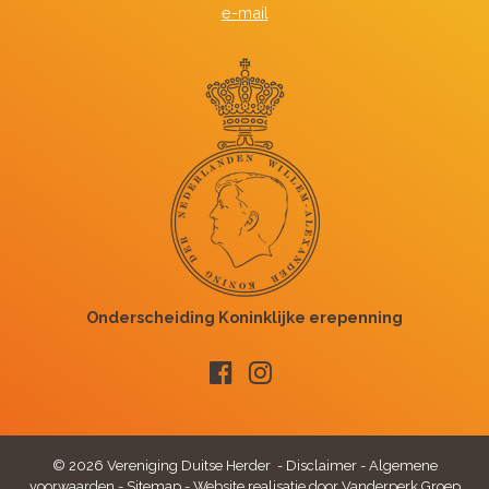
e-mail
© 2026 Vereniging Duitse Herder -
Disclaimer
-
Algemene
voorwaarden
-
Sitemap
-
Website realisatie door Vanderperk Groep