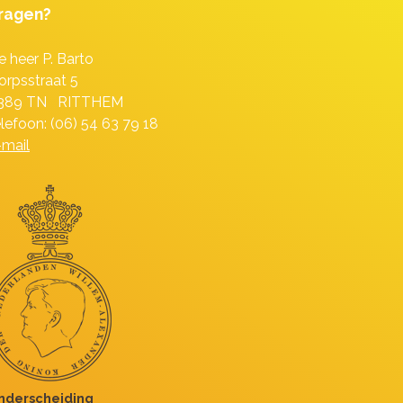
ragen?
e heer P. Barto
orpsstraat 5
389 TN RITTHEM
elefoon: (06) 54 63 79 18
-mail