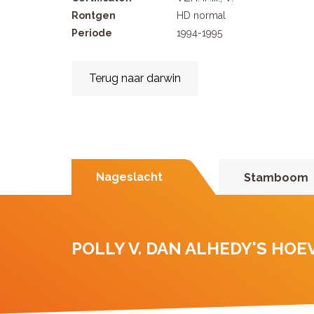
Rontgen
HD normal
Periode
1994-1995
Terug naar darwin
Nageslacht
Stamboom
POLLY V. DAN ALHEDY'S HOE