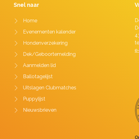
Snel naar
V
D
Home
D
Evenementen kalender
4
t
Hondenverzekering
e
Dek/Geboortemelding
Aanmelden lid
Ballotagelijst
Uitslagen Clubmatches
Puppylijst
Nieuwsbrieven