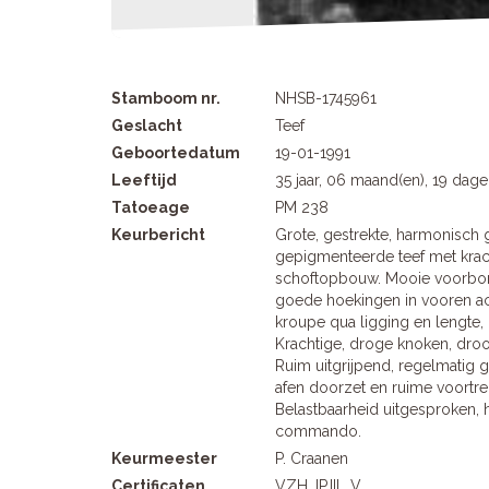
Stamboom nr.
NHSB-1745961
Geslacht
Teef
Geboortedatum
19-01-1991
Leeftijd
35 jaar, 06 maand(en), 19 dag
Tatoeage
PM 238
Keurbericht
Grote, gestrekte, harmonisc
gepigmenteerde teef met kra
schoftopbouw. Mooie voorbors
goede hoekingen in vooren a
kroupe qua ligging en lengte,
Krachtige, droge knoken, droo
Ruim uitgrijpend, regelmatig 
afen doorzet en ruime voortr
Belastbaarheid uitgesproken, 
commando.
Keurmeester
P. Craanen
Certificaten
VZH. IP.III., V.