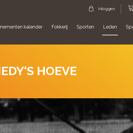
Inloggen
nementen kalender
Fokkerij
Sporten
Leden
Sp
gische evenementen
Aanmelden Agility
HEDY'S HOEVE