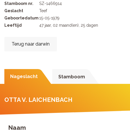
Stamboom nr.
SZ-1466914
Geslacht
Teef
Geboortedatum
15-05-1979
Leeftijd
47 jaar, 02 maand(en), 25 dagen
Terug naar darwin
Nageslacht
Stamboom
OTTA V. LAICHENBACH
Naam