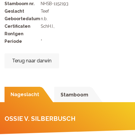
Stamboom nr.
NHSB-1152193
Geslacht
Teef
Geboortedatum
n.b.
Certificaten
SchH.I.,
Rontgen
Periode
*
Terug naar darwin
Nageslacht
Stamboom
OSSIE V. SILBERBUSCH