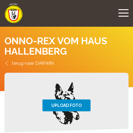
ONNO-REX VOM HAUS
HALLENBERG
DARWIN