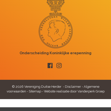
© 2026 Vereniging Duitse Herder -
Disclaimer
-
Algemene
voorwaarden
-
Sitemap
-
Website realisatie door Vanderperk Groep