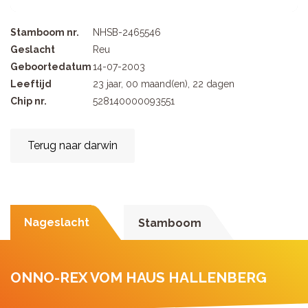
Stamboom nr.
NHSB-2465546
Geslacht
Reu
Geboortedatum
14-07-2003
Leeftijd
23 jaar, 00 maand(en), 22 dagen
Chip nr.
528140000093551
Terug naar darwin
Nageslacht
Stamboom
ONNO-REX VOM HAUS HALLENBERG