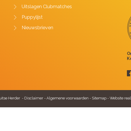
Uitslagen Clubmatches
Puppylijst
Nieuwsbrieven
itse Herder -
Disclaimer
-
Algemene voorwaarden
-
Sitemap
-
Website real