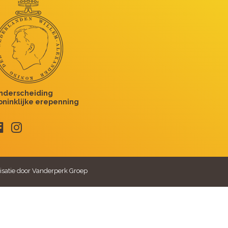
isatie door Vanderperk Groep