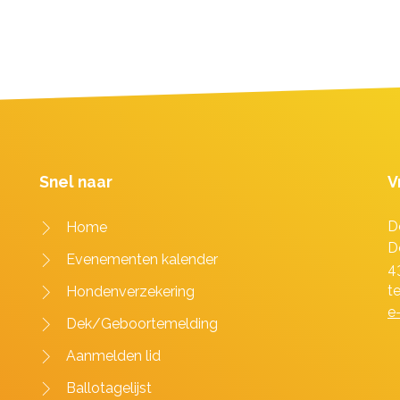
Snel naar
V
D
Home
D
Evenementen kalender
4
t
Hondenverzekering
e
Dek/Geboortemelding
Aanmelden lid
Ballotagelijst