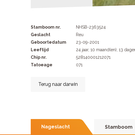
Stamboom nr.
NHSB-2363524
Geslacht
Reu
Geboortedatum
23-09-2001
Leeftijd
24 jaar, 10 maand(en), 13 dage
Chip nr.
528140001212071
Tatoeage
071
Terug naar darwin
Nageslacht
Stamboom