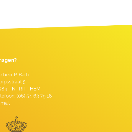
ragen?
e heer P. Barto
orpsstraat 5
389 TN RITTHEM
elefoon: (06) 54 63 79 18
-mail