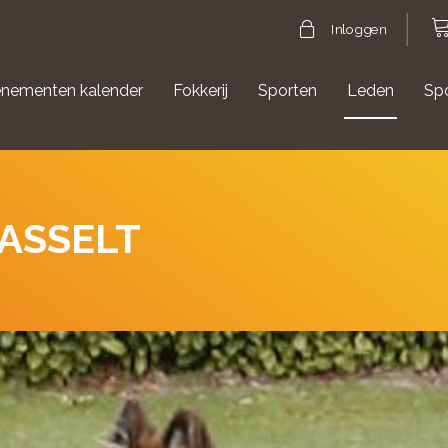
Inloggen
nementen kalender
Fokkerij
Sporten
Leden
Sp
gische evenementen
Aanmelden Agility
HASSELT