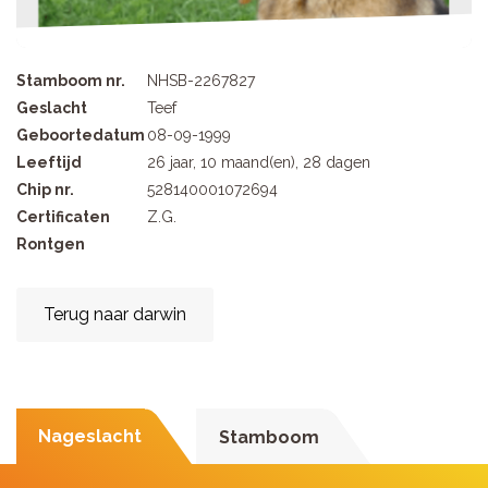
Stamboom nr.
NHSB-2267827
Geslacht
Teef
Geboortedatum
08-09-1999
Leeftijd
26 jaar, 10 maand(en), 28 dagen
Chip nr.
528140001072694
Certificaten
Z.G.
Rontgen
Terug naar darwin
Nageslacht
Stamboom