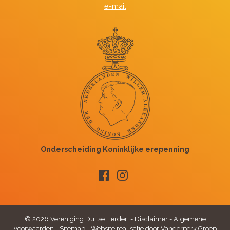
e-mail
© 2026 Vereniging Duitse Herder -
Disclaimer
-
Algemene
voorwaarden
-
Sitemap
-
Website realisatie door Vanderperk Groep