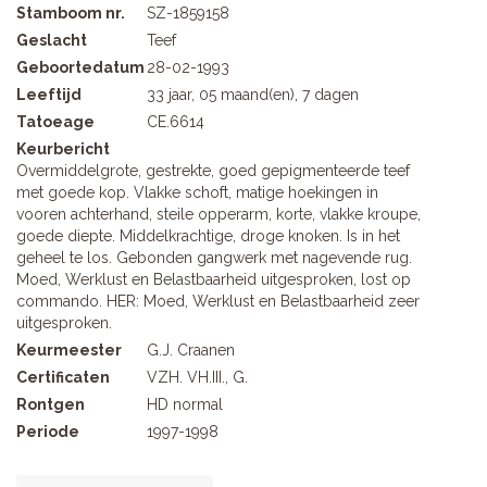
Stamboom nr.
SZ-1859158
Geslacht
Teef
Geboortedatum
28-02-1993
Leeftijd
33 jaar, 05 maand(en), 7 dagen
Tatoeage
CE.6614
Keurbericht
Overmiddelgrote, gestrekte, goed gepigmenteerde teef
met goede kop. Vlakke schoft, matige hoekingen in
vooren achterhand, steile opperarm, korte, vlakke kroupe,
goede diepte. Middelkrachtige, droge knoken. Is in het
geheel te los. Gebonden gangwerk met nagevende rug.
Moed, Werklust en Belastbaarheid uitgesproken, lost op
commando. HER: Moed, Werklust en Belastbaarheid zeer
uitgesproken.
Keurmeester
G.J. Craanen
Certificaten
VZH. VH.III., G.
Rontgen
HD normal
Periode
1997-1998