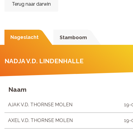
Terug naar darwin
Nageslacht
Stamboom
NADJA V.D. LINDENHALLE
Naam
AJAK V.D. THORNSE MOLEN
19-
AXEL V.D. THORNSE MOLEN
19-