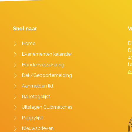
Snel naar
V
D
Home
D
Evenementen kalender
4
t
Hondenverzekering
e
Dek/Geboortemelding
Aanmelden lid
Ballotagelijst
Uitslagen Clubmatches
Puppylijst
Nieuwsbrieven