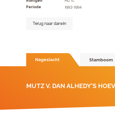
Rontgen
HD.Tc.
Periode
1993-1994
Terug naar darwin
Nageslacht
Stamboom
MUTZ V. DAN ALHEDY'S HOE