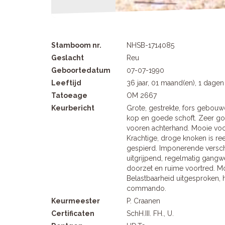
Stamboom nr.
NHSB-1714085
Geslacht
Reu
Geboortedatum
07-07-1990
Leeftijd
36 jaar, 01 maand(en), 1 dagen
Tatoeage
OM 2667
Keurbericht
Grote, gestrekte, fors gebouw
kop en goede schoft. Zeer go
vooren achterhand. Mooie voo
Krachtige, droge knoken is re
gespierd. Imponerende versch
uitgrijpend, regelmatig gangw
doorzet en ruime voortred. M
Belastbaarheid uitgesproken, 
commando.
Keurmeester
P. Craanen
Certificaten
SchH.III. FH., U.