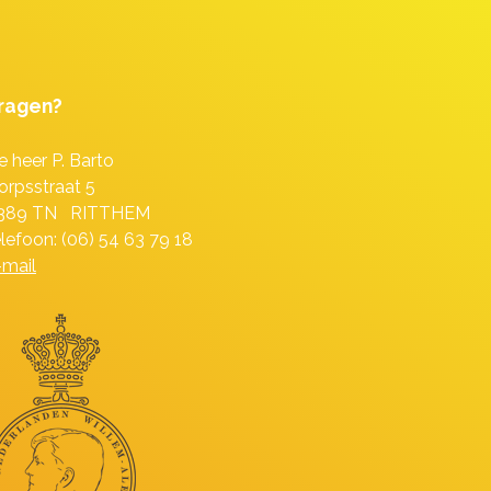
ragen?
e heer P. Barto
orpsstraat 5
389 TN RITTHEM
elefoon: (06) 54 63 79 18
-mail