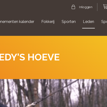
Inloggen
nementen kalender
Fokkerij
Sporten
Leden
Sp
gische evenementen
Aanmelden Agility
EDY'S HOEVE