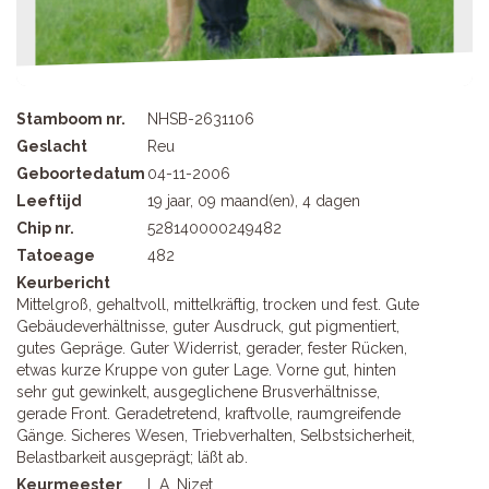
Stamboom nr.
NHSB-2631106
Geslacht
Reu
Geboortedatum
04-11-2006
Leeftijd
19 jaar, 09 maand(en), 4 dagen
Chip nr.
528140000249482
Tatoeage
482
Keurbericht
Mittelgroß, gehaltvoll, mittelkräftig, trocken und fest. Gute
Gebäudeverhältnisse, guter Ausdruck, gut pigmentiert,
gutes Gepräge. Guter Widerrist, gerader, fester Rücken,
etwas kurze Kruppe von guter Lage. Vorne gut, hinten
sehr gut gewinkelt, ausgeglichene Brusverhältnisse,
gerade Front. Geradetretend, kraftvolle, raumgreifende
Gänge. Sicheres Wesen, Triebverhalten, Selbstsicherheit,
Belastbarkeit ausgeprägt; läßt ab.
Keurmeester
L.A. Nizet