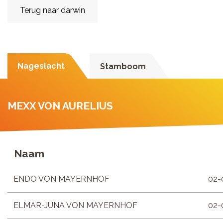
Terug naar darwin
Nageslacht
Stamboom
MEXX VON AURELIUS
Naam
ENDO VON MAYERNHOF
02-
ELMAR-JÜNA VON MAYERNHOF
02-