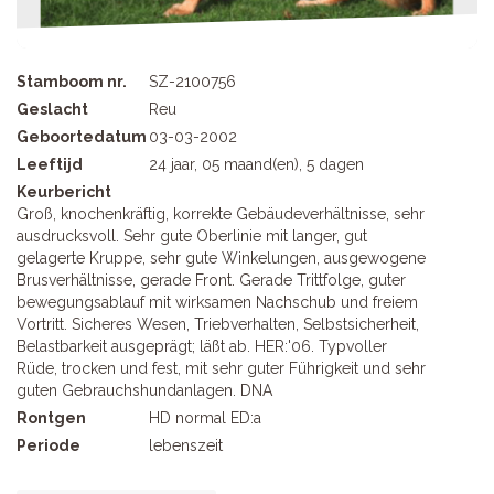
Stamboom nr.
SZ-2100756
Geslacht
Reu
Geboortedatum
03-03-2002
Leeftijd
24 jaar, 05 maand(en), 5 dagen
Keurbericht
Groß, knochenkräftig, korrekte Gebäudeverhältnisse, sehr
ausdrucksvoll. Sehr gute Oberlinie mit langer, gut
gelagerte Kruppe, sehr gute Winkelungen, ausgewogene
Brusverhältnisse, gerade Front. Gerade Trittfolge, guter
bewegungsablauf mit wirksamen Nachschub und freiem
Vortritt. Sicheres Wesen, Triebverhalten, Selbstsicherheit,
Belastbarkeit ausgeprägt; läßt ab. HER:'06. Typvoller
Rüde, trocken und fest, mit sehr guter Führigkeit und sehr
guten Gebrauchshundanlagen. DNA
Rontgen
HD normal ED:a
Periode
lebenszeit