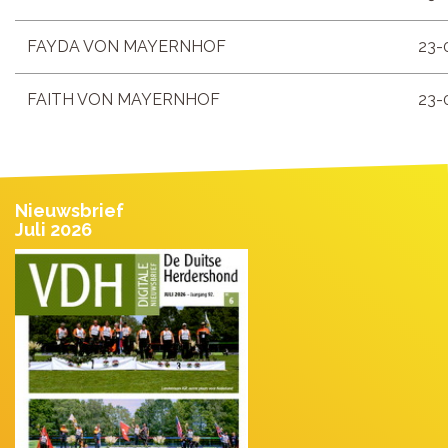
FAYDA VON MAYERNHOF
23-
FAITH VON MAYERNHOF
23-
Nieuwsbrief
Juli 2026