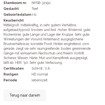
Stamboom nr.
NHSB-32192
Geslacht
Teef
Geboortedatum
n.b.
Keurbericht
Mittelgroß, mittelkräftig, in sehr gutem Verhältnis
aufgebaut,typvoll, trocken und fest. Hoher Widerrist, gute
Rückenlinie, gute Länge und Lage der Kruppe. Sehr gute
Winkelungen der Vorund Hinterhand, ausgeglichene
Brustverhältnisse, korrekte Front. Hinten engtretend, vorn
gerade, zeigt sie sehr raumgreifende, boden gewinnende
Gänge mit wirksamem Nachschub und freiem Vortritt.
Sicheres Wesen, Härte, Mut und Kampftrieb ausgeprägt,
läßt ab. HER: '90. Sehr gute Verfassung.
Certificaten
SchH.III., V.A.
Rontgen
HD normal
Periode
lebenszeit
Terug naar darwin