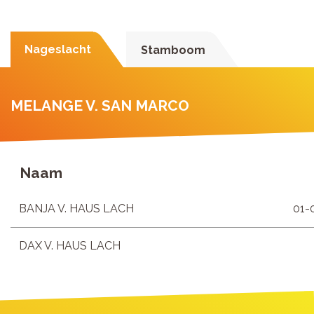
Nageslacht
Stamboom
MELANGE V. SAN MARCO
Naam
BANJA V. HAUS LACH
01-
DAX V. HAUS LACH