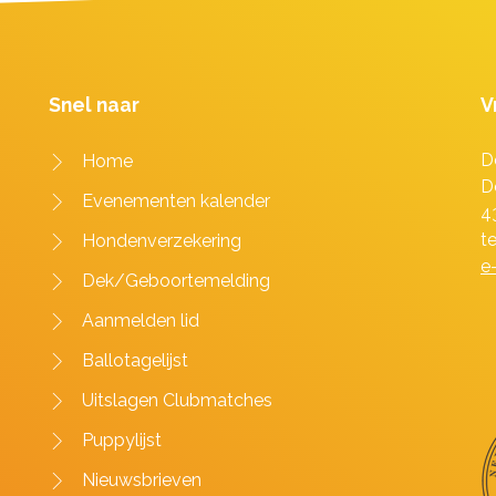
Snel naar
V
D
Home
D
Evenementen kalender
4
t
Hondenverzekering
e
Dek/Geboortemelding
Aanmelden lid
Ballotagelijst
Uitslagen Clubmatches
Puppylijst
Nieuwsbrieven