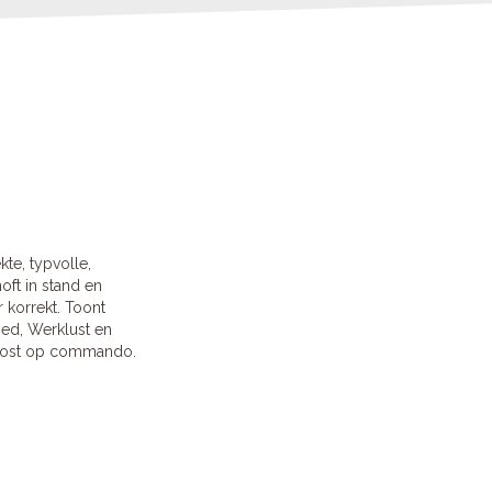
kte, typvolle,
ft in stand en
 korrekt. Toont
oed, Werklust en
 lost op commando.