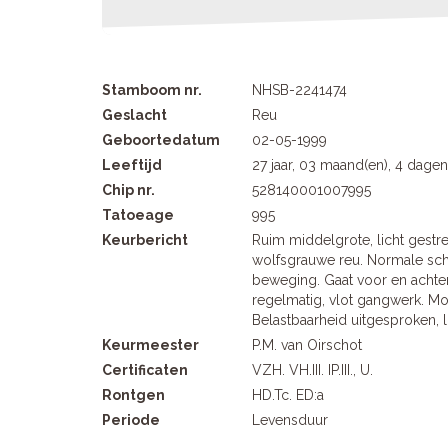
Stamboom nr.
NHSB-2241474
Geslacht
Reu
Geboortedatum
02-05-1999
Leeftijd
27 jaar, 03 maand(en), 4 dagen
Chip nr.
528140001007995
Tatoeage
995
Keurbericht
Ruim middelgrote, licht gestre
wolfsgrauwe reu. Normale scho
beweging. Gaat voor en achter
regelmatig, vlot gangwerk. M
Belastbaarheid uitgesproken,
Keurmeester
P.M. van Oirschot
Certificaten
VZH. VH.III. IP.III., U.
Rontgen
HD.Tc. ED:a
Periode
Levensduur