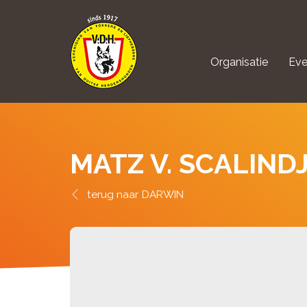
Organisatie
Eve
aanmelden Kynolo
MATZ V. SCALIND
DARWIN