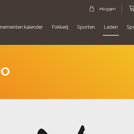
Inloggen
nementen kalender
Fokkerij
Sporten
Leden
Sp
gische evenementen
Aanmelden Agility
JO