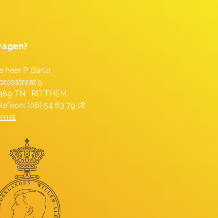
ragen?
e heer P. Barto
orpsstraat 5
389 TN RITTHEM
elefoon: (06) 54 63 79 18
-mail