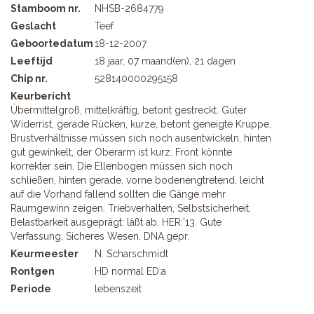
Stamboom nr.
NHSB-2684779
Geslacht
Teef
Geboortedatum
18-12-2007
Leeftijd
18 jaar, 07 maand(en), 21 dagen
Chip nr.
528140000295158
Keurbericht
Übermittelgroß, mittelkräftig, betont gestreckt. Guter
Widerrist, gerade Rücken, kurze, betont geneigte Kruppe,
Brustverhältnisse müssen sich noch ausentwickeln, hinten
gut gewinkelt, der Oberarm ist kurz. Front könnte
korrekter sein. Die Ellenbogen müssen sich noch
schließen, hinten gerade, vorne bodenengtretend, leicht
auf die Vorhand fallend sollten die Gänge mehr
Raumgewinn zeigen. Triebverhalten, Selbstsicherheit,
Belastbarkeit ausgeprägt; läßt ab. HER:'13. Gute
Verfassung. Sicheres Wesen. DNA.gepr.
Keurmeester
N. Scharschmidt
Rontgen
HD normal ED:a
Periode
lebenszeit