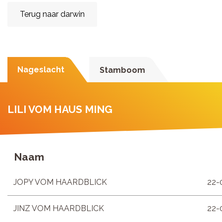
Terug naar darwin
Nageslacht
Stamboom
LILI VOM HAUS MING
Naam
JOPY VOM HAARDBLICK
22-
JINZ VOM HAARDBLICK
22-