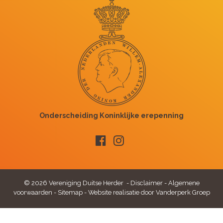
© 2026 Vereniging Duitse Herder -
Disclaimer
-
Algemene
voorwaarden
-
Sitemap
-
Website realisatie door Vanderperk Groep