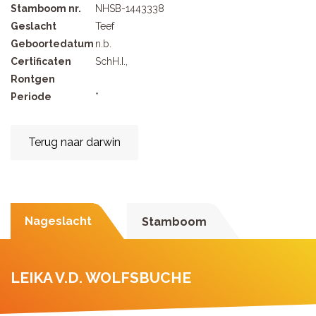
Stamboom nr.
NHSB-1443338
Geslacht
Teef
Geboortedatum
n.b.
Certificaten
SchH.I.,
Rontgen
Periode
*
Terug naar darwin
Nageslacht
Stamboom
LEIKA V.D. WOLFSBUCHE