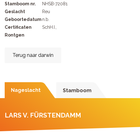
Stamboom nr.
NHSB-72081
Geslacht
Reu
Geboortedatum
n.b.
Certificaten
SchH.I.,
Rontgen
Terug naar darwin
Nageslacht
Stamboom
LARS V. FÜRSTENDAMM