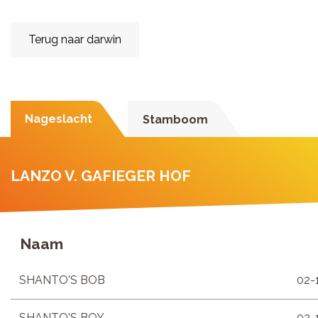
Terug naar darwin
Nageslacht
Stamboom
LANZO V. GAFIEGER HOF
Naam
SHANTO'S BOB
02-
SHANTO'S BOY
02-