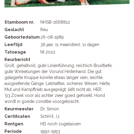
Stamboom nr.
NHSB-1668812
Geslacht
Reu
Geboortedatum
26-08-1989
Leeftijd
36 jaar, 11 maand(en), 11 dagen
Tatoeage
NI 2022
Keurbericht
Groß, gehaltvoll, gute Linienführung, reichlich Brusttiefe,
gute Winkelungen der Vorund Hinterhand. Die gut
gelagerte Kruppe könnte etwas länger sein, leichte,
ausgreifende Gänge. Lebhaftes, sicheres Wesen, Härte,
Mut und Kampftrieb ausgeprägt; läßt nicht ab. HER:
'93.Zowel voor als achter zeer goed gehoekt. Hond
wordt in goede conditie voorgebracht.
Keurmeester
Dr. Simon
Certificaten
SchH.II., U.
Rontgen
HD noch zugelassen
Periode
1992-1993