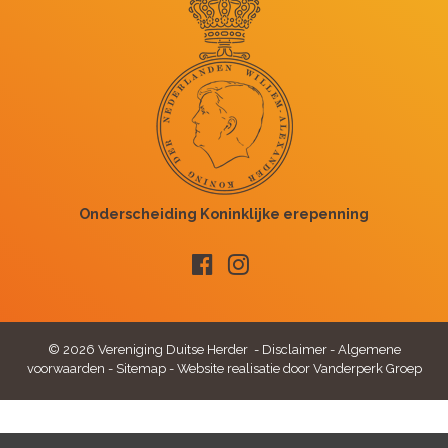
© 2026 Vereniging Duitse Herder -
Disclaimer
-
Algemene
voorwaarden
-
Sitemap
-
Website realisatie door Vanderperk Groep