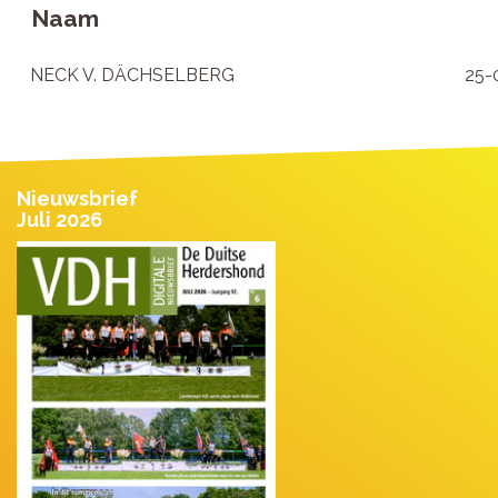
Naam
NECK V. DÄCHSELBERG
25-
Nieuwsbrief
Juli 2026