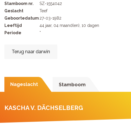
Stamboom nr.
SZ-1554042
Geslacht
Teef
Geboortedatum
27-03-1982
Leeftijd
44 jaar, 04 maand(en), 10 dagen
Periode
*
Terug naar darwin
Nageslacht
Stamboom
KASCHA V. DÄCHSELBERG