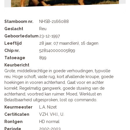
Stamboom nr.
NHSB-2166088
Geslacht
Reu
Geboortedatum
23-12-1997
Leeftijd
28 jaar, 07 maand(en), 16 dagen
Chip nr.
528140000005899
Tatoeage
899
Keurbericht
Grote, middelkrachtige in goede verhoudingen, typvolle
reu. Hoge schoft, vaste rug, kort afvallende kroupe, goede
hoekingen in vooren achterhand. Gaat voor en achter
korrekt. Regelmatig gangwerk, goede stuwing van de
achterhand, voortred kan ruimer. Moed, Werklust en
Belastbaarheid uitgesproken, lost op commando.
Keurmeester
L.A. Nizet
Certificaten
VZH. VH.I., U.
Rontgen
HD normal
Periode
2002-2003