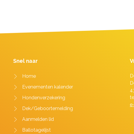
Snel naar
V
D
Home
D
Evenementen kalender
4
t
Hondenverzekering
e
Dek/Geboortemelding
Aanmelden lid
Ballotagelijst