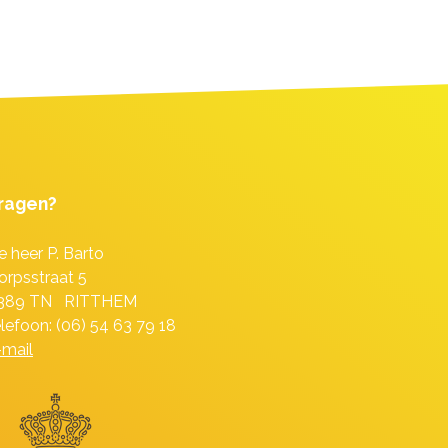
ragen?
e heer P. Barto
orpsstraat 5
389 TN RITTHEM
elefoon: (06) 54 63 79 18
-mail