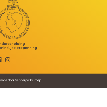
isatie door Vanderperk Groep