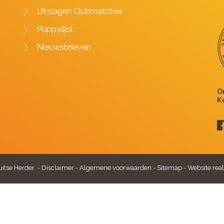
Uitslagen Clubmatches
Puppylijst
Nieuwsbrieven
itse Herder -
Disclaimer
-
Algemene voorwaarden
-
Sitemap
-
Website real