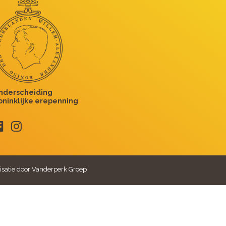
isatie door Vanderperk Groep