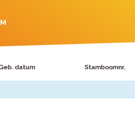
RM
Geb. datum
Stamboomnr.