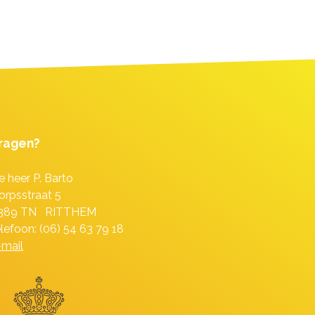
ragen?
e heer P. Barto
orpsstraat 5
389 TN RITTHEM
elefoon: (06) 54 63 79 18
-mail