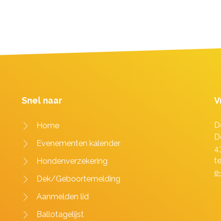
Snel naar
V
D
Home
D
Evenementen kalender
4
t
Hondenverzekering
e
Dek/Geboortemelding
Aanmelden lid
Ballotagelijst