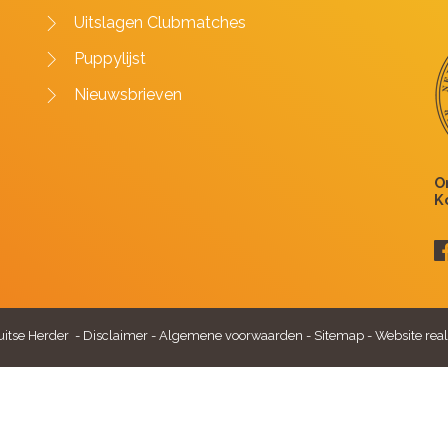
Uitslagen Clubmatches
Puppylijst
Nieuwsbrieven
itse Herder -
Disclaimer
-
Algemene voorwaarden
-
Sitemap
-
Website real