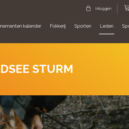
Inloggen
nementen kalender
Fokkerij
Sporten
Leden
Sp
gische evenementen
Aanmelden Agility
RDSEE STURM