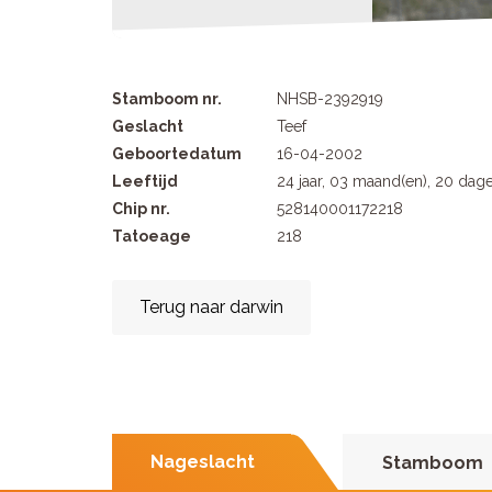
Stamboom nr.
NHSB-2392919
Geslacht
Teef
Geboortedatum
16-04-2002
Leeftijd
24 jaar, 03 maand(en), 20 dag
Chip nr.
528140001172218
Tatoeage
218
Terug naar darwin
Nageslacht
Stamboom