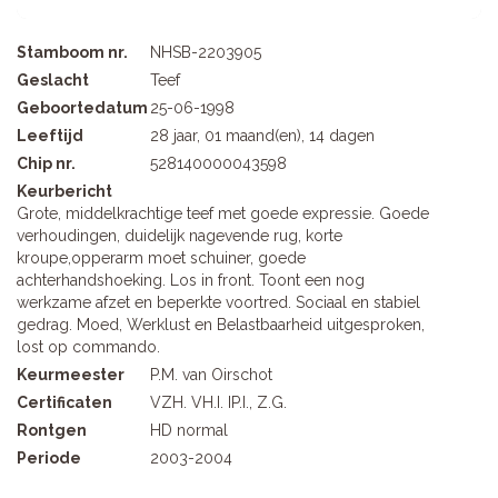
Stamboom nr.
NHSB-2203905
Geslacht
Teef
Geboortedatum
25-06-1998
Leeftijd
28 jaar, 01 maand(en), 14 dagen
Chip nr.
528140000043598
Keurbericht
Grote, middelkrachtige teef met goede expressie. Goede
verhoudingen, duidelijk nagevende rug, korte
kroupe,opperarm moet schuiner, goede
achterhandshoeking. Los in front. Toont een nog
werkzame afzet en beperkte voortred. Sociaal en stabiel
gedrag. Moed, Werklust en Belastbaarheid uitgesproken,
lost op commando.
Keurmeester
P.M. van Oirschot
Certificaten
VZH. VH.I. IP.I., Z.G.
Rontgen
HD normal
Periode
2003-2004