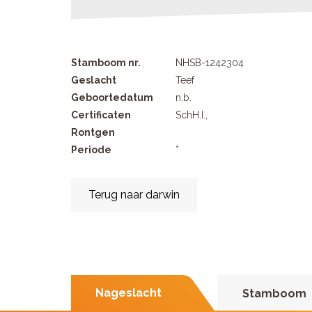
Stamboom nr.
NHSB-1242304
Geslacht
Teef
Geboortedatum
n.b.
Certificaten
SchH.I.,
Rontgen
Periode
*
Terug naar darwin
Nageslacht
Stamboom