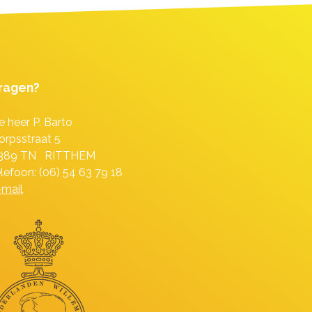
ragen?
e heer P. Barto
orpsstraat 5
389 TN RITTHEM
elefoon: (06) 54 63 79 18
-mail