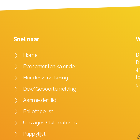
Snel naar
V
D
Home
D
Evenementen kalender
4
t
Hondenverzekering
e
Dek/Geboortemelding
Aanmelden lid
Ballotagelijst
Uitslagen Clubmatches
Puppylijst