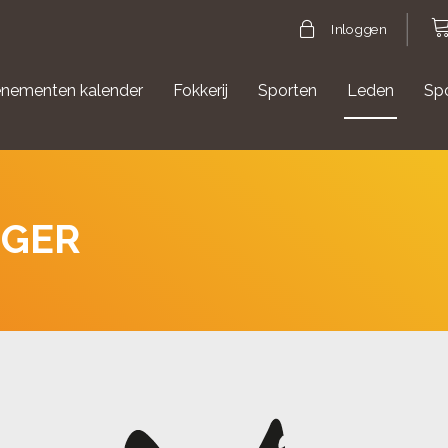
Inloggen
nementen kalender
Fokkerij
Sporten
Leden
Sp
gische evenementen
Aanmelden Agility
NGER