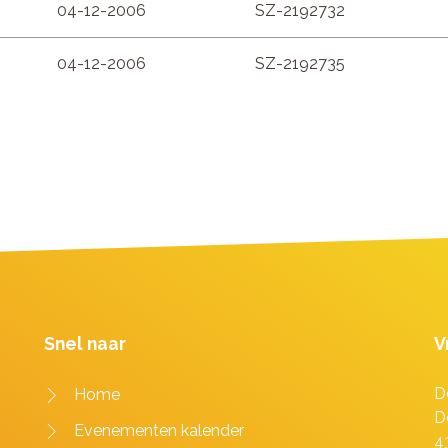
04-12-2006
SZ-2192732
04-12-2006
SZ-2192735
Snel naar
V
D
Home
D
Evenementen kalender
4