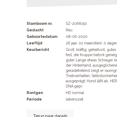
Stamboom nr.
SZ-2066150
Geslacht
Reu
Geboortedatum
08-06-2000
Leeftijd
26 jaar, 02 maand(en), 0 dage
Keurbericht
Groß, kräftig, gehaltvoll, gutes
fest, die Kruppe betont geneig
guter Länge etwas Schrager l
der Hinterhand, ausgeglichene
geradetretend zeigt er raumg
Triebverhalten, Selbstsicherhei
ausgeprägt; Hund läßt ab. HER
DNA.gepr.
Rontgen
HD normal
Periode
lebenszeit
Terug naar darwin