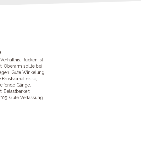
n
 Verhältnis. Rücken ist
t, Oberarm sollte bei
iegen. Gute Winkelung
 Brustverhältnisse,
reifende Gänge.
t, Belastbarkeit
:'05. Gute Verfassung.