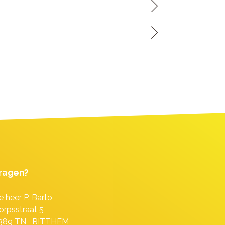
ragen?
e heer P. Barto
orpsstraat 5
389 TN RITTHEM