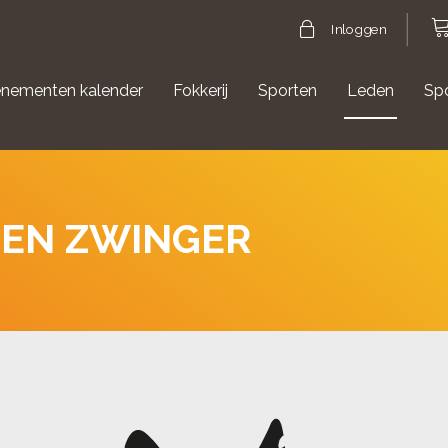
Inloggen
nementen kalender
Fokkerij
Sporten
Leden
Sp
gische evenementen
Aanmelden Agility
LEN ZWINGER