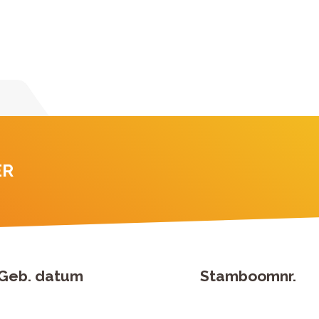
ER
Geb. datum
Stamboomnr.