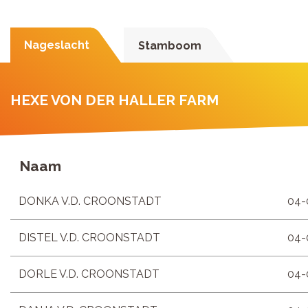
Nageslacht
Stamboom
HEXE VON DER HALLER FARM
Naam
DONKA V.D. CROONSTADT
04-
DISTEL V.D. CROONSTADT
04-
DORLE V.D. CROONSTADT
04-