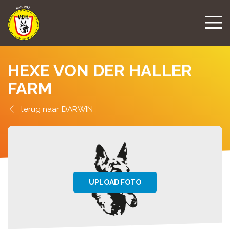
HEXE VON DER HALLER
FARM
DARWIN