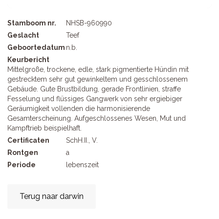
Stamboom nr.
NHSB-960990
Geslacht
Teef
Geboortedatum
n.b.
Keurbericht
Mittelgroße, trockene, edle, stark pigmentierte Hündin mit
gestrecktem sehr gut gewinkeltem und gesschlossenem
Gebäude. Gute Brustbildung, gerade Frontlinien, straffe
Fesselung und flüssiges Gangwerk von sehr ergiebiger
Geräumigkeit vollenden die harmonisierende
Gesamterscheinung. Aufgeschlossenes Wesen, Mut und
Kampftrieb beispielhaft.
Certificaten
SchH.II., V.
Rontgen
a
Periode
lebenszeit
Terug naar darwin