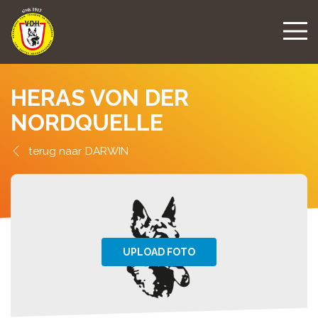
HERAS VON DER
NORDQUELLE
DARWIN