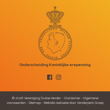
© 2026 Vereniging Duitse Herder -
Disclaimer
-
Algemene
voorwaarden
-
Sitemap
-
Website realisatie door Vanderperk Groep