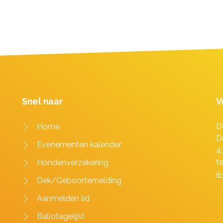
Snel naar
V
D
Home
D
Evenementen kalender
4
t
Hondenverzekering
e
Dek/Geboortemelding
Aanmelden lid
Ballotagelijst