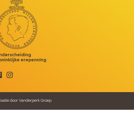
isatie door Vanderperk Groep