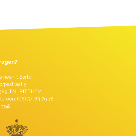
ragen?
e heer P. Barto
orpsstraat 5
389 TN RITTHEM
elefoon: (06) 54 63 79 18
-mail