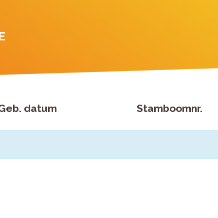
E
Geb. datum
Stamboomnr.