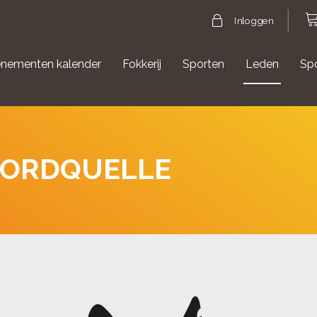
Inloggen
nementen kalender
Fokkerij
Sporten
Leden
Sp
gische evenementen
Aanmelden Agility
NORDQUELLE