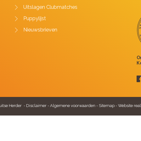
Uitslagen Clubmatches
Puppylijst
Nieuwsbrieven
itse Herder -
Disclaimer
-
Algemene voorwaarden
-
Sitemap
-
Website real