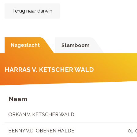
Terug naar darwin
Nageslacht
Stamboom
HARRAS V. KETSCHER WALD
Naam
ORKAN V. KETSCHER WALD
BENNY V.D. OBEREN HALDE
01-