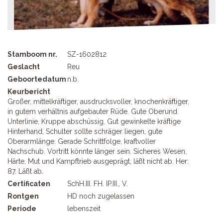
Stamboom nr.
SZ-1602812
Geslacht
Reu
Geboortedatum
n.b.
Keurbericht
Großer, mittelkräftiger, ausdrucksvoller, knochenkräftiger,
in gutem verhältnis aufgebauter Rüde. Gute Oberund
Unterlinie, Kruppe abschüssig. Gut gewinkelte kräftige
Hinterhand, Schulter sollte schräger liegen, gute
Oberarmlänge. Gerade Schrittfolge, kraftvoller
Nachschub. Vortritt könnte länger sein. Sicheres Wesen,
Härte, Mut und Kampftrieb ausgeprägt, läßt nicht ab. Her:
87. Läßt ab.
Certificaten
SchH.III. FH. IP.III., V.
Rontgen
HD noch zugelassen
Periode
lebenszeit