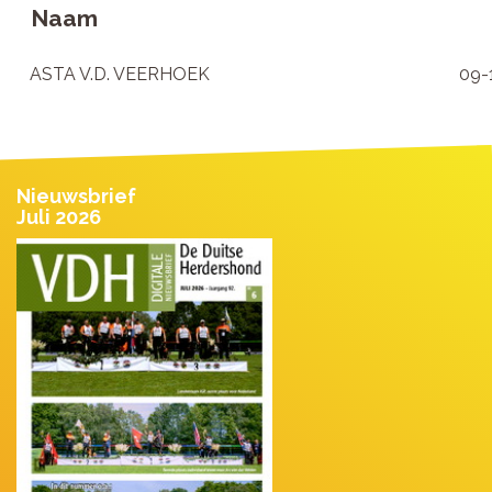
Naam
ASTA V.D. VEERHOEK
09-
Nieuwsbrief
Juli 2026