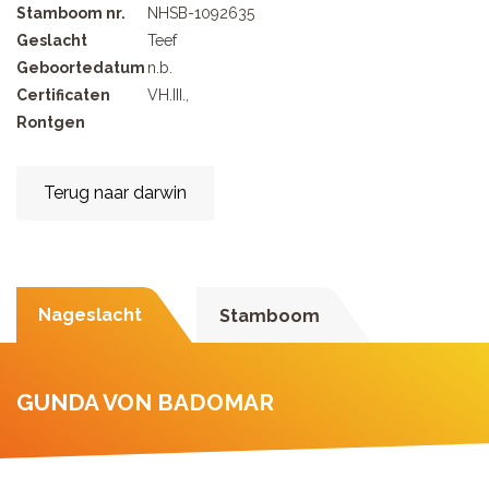
Stamboom nr.
NHSB-1092635
Geslacht
Teef
Geboortedatum
n.b.
Certificaten
VH.III.,
Rontgen
Terug naar darwin
Nageslacht
Stamboom
GUNDA VON BADOMAR