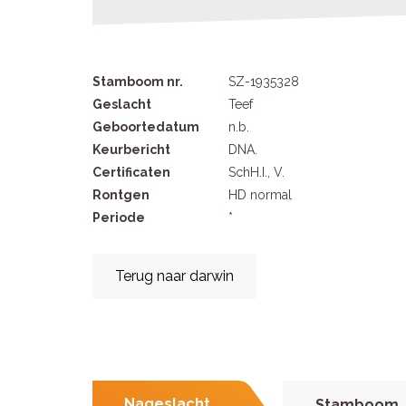
Stamboom nr.
SZ-1935328
Geslacht
Teef
Geboortedatum
n.b.
Keurbericht
DNA.
Certificaten
SchH.I., V.
Rontgen
HD normal
Periode
*
Terug naar darwin
Nageslacht
Stamboom