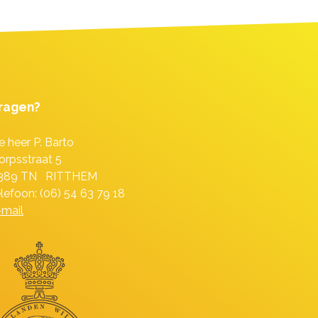
ragen?
e heer P. Barto
orpsstraat 5
389 TN RITTHEM
elefoon: (06) 54 63 79 18
-mail