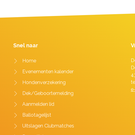
Snel naar
V
D
Home
D
Evenementen kalender
4
t
Hondenverzekering
e
Dek/Geboortemelding
Aanmelden lid
Ballotagelijst
Uitslagen Clubmatches