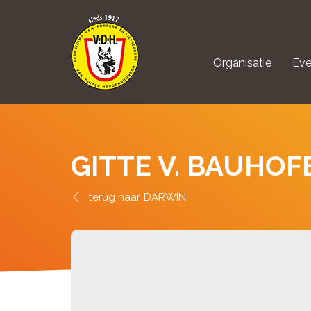
Organisatie
Eve
aanmelden Kynolo
GITTE V. BAUHO
DARWIN