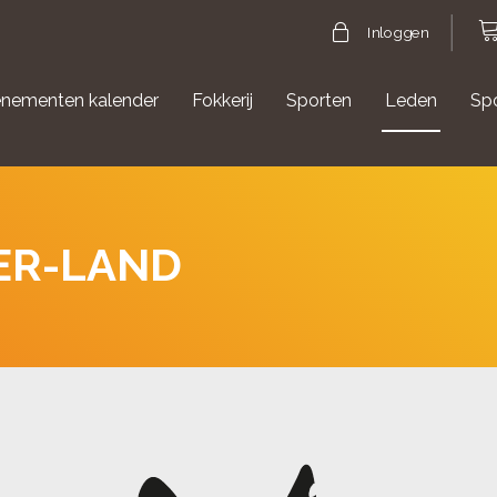
Inloggen
nementen kalender
Fokkerij
Sporten
Leden
Sp
gische evenementen
Aanmelden Agility
FER-LAND