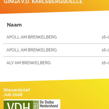
GINGA V.D. KARLSBERGQUELLE
Naam
APOLL AM BRENKELBERG
16-
APOLL AM BRENKELBERG
16-
ALY AM BRENKELBERG
16-
Nieuwsbrief
Juli 2026