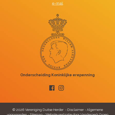
e-mail
© 2026 Vereniging Duitse Herder -
Disclaimer
-
Algemene
voorwaarden
-
Sitemap
-
Website realisatie door Vanderperk Groep