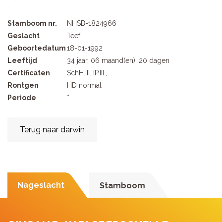
Stamboom nr.
NHSB-1824966
Geslacht
Teef
Geboortedatum
18-01-1992
Leeftijd
34 jaar, 06 maand(en), 20 dagen
Certificaten
SchH.III. IP.III.,
Rontgen
HD normal
Periode
*
Terug naar darwin
Nageslacht
Stamboom