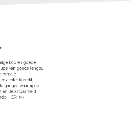
en
chtige kop en goede
roupe van goede lengte,
 normale
en achter korrekt,
de gangen waarbij de
st en Belastbaarheid
do. HER: '99.