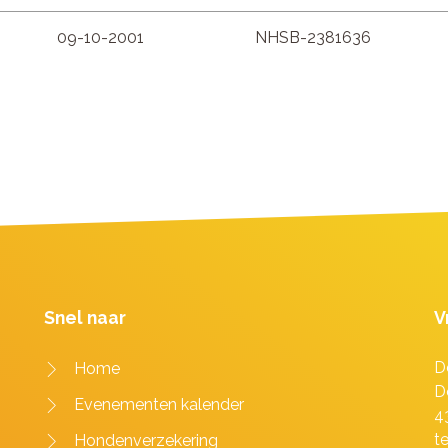
09-10-2001
NHSB-2381636
Snel naar
V
D
Home
D
Evenementen kalender
4
t
Hondenverzekering