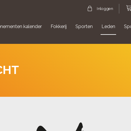
Inloggen
nementen kalender
Fokkerij
Sporten
Leden
Sp
gische evenementen
Aanmelden Agility
CHT