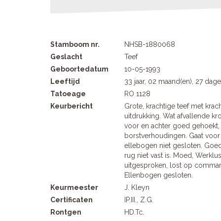
Stamboom nr.
NHSB-1880068
Geslacht
Teef
Geboortedatum
10-05-1993
Leeftijd
33 jaar, 02 maand(en), 27 dag
Tatoeage
RO 1128
Keurbericht
Grote, krachtige teef met kra
uitdrukking. Wat afvallende k
voor en achter goed gehoekt,
borstverhoudingen. Gaat voor 
ellebogen niet gesloten. Goe
rug niet vast is. Moed, Werklu
uitgesproken, lost op comman
Ellenbogen gesloten.
Keurmeester
J. Kleyn
Certificaten
IP.III., Z.G.
Rontgen
HD.Tc.