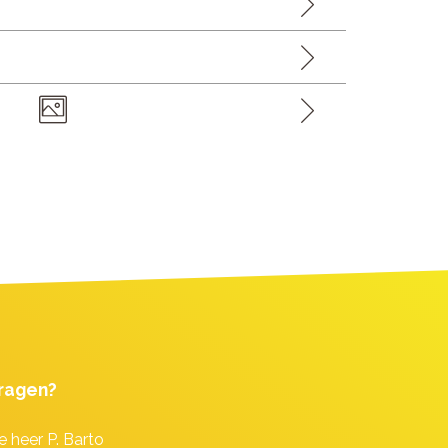
ragen?
e heer P. Barto