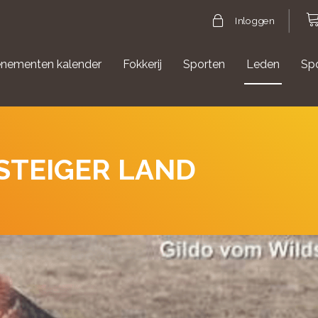
Inloggen
nementen kalender
Fokkerij
Sporten
Leden
Sp
gische evenementen
Aanmelden Agility
STEIGER LAND