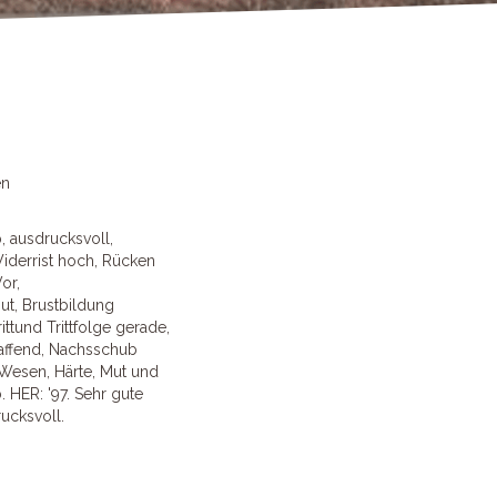
en
p, ausdrucksvoll,
iderrist hoch, Rücken
or,
ut, Brustbildung
ittund Trittfolge gerade,
haffend, Nachsschub
s Wesen, Härte, Mut und
. HER: '97. Sehr gute
ucksvoll.