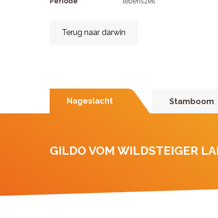
Periode
lebenszeit
Terug naar darwin
Nageslacht
Stamboom
GILDO VOM WILDSTEIGER L