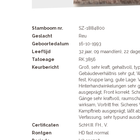
Stamboom nr.
SZ-1884800
Geslacht
Reu
Geboortedatum
16-10-1993
Leeftijd
32 jaar, 09 maand(en), 22 dag
Tatoeage
RK.3856
Keurbericht
Groß, sehr kraft, gehaltvoll, ty
Gebäudeverhältnis sehr gut, W
fest, Kruppe lang, gute Lage. V
Hinterhandwinkelungen sehr g
ausgeprägt, Front korrekt. Schr
Gänge sehr kraftvoll, raumsc
wirksam, Vortritt frei. Sichere
Kampftrieb ausgeprägt; läßt ab
Verfassung, sehr typund ausdr
Certificaten
SchH.III. FH., V.
Rontgen
HD fast normal