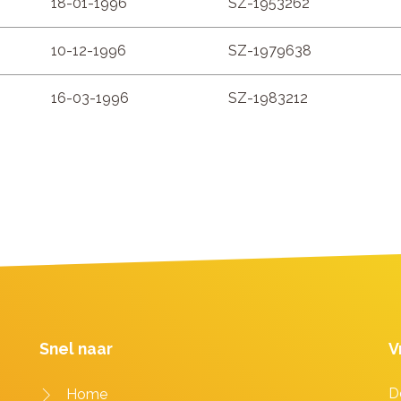
18-01-1996
SZ-1953262
10-12-1996
SZ-1979638
16-03-1996
SZ-1983212
Snel naar
V
D
Home