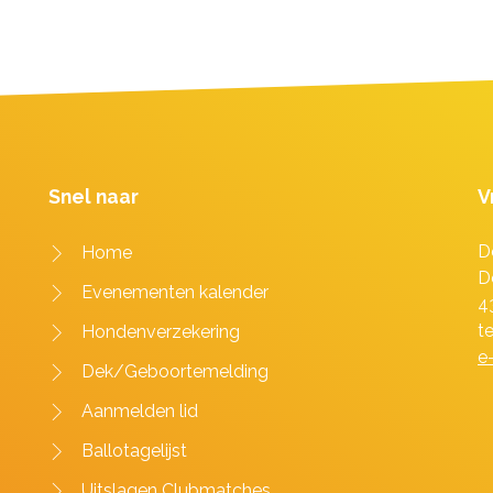
Snel naar
V
D
Home
D
Evenementen kalender
4
t
Hondenverzekering
e
Dek/Geboortemelding
Aanmelden lid
Ballotagelijst
Uitslagen Clubmatches