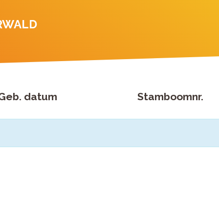
ERWALD
Geb. datum
Stamboomnr.