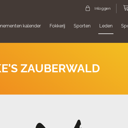
Inloggen
nementen kalender
Fokkerij
Sporten
Leden
Sp
gische evenementen
Aanmelden Agility
KE'S ZAUBERWALD