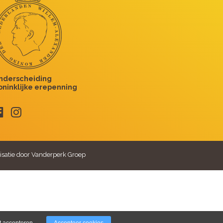
isatie door Vanderperk Groep