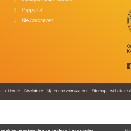
Puppylijst
Nieuwsbrieven
itse Herder -
Disclaimer
-
Algemene voorwaarden
-
Sitemap
-
Website real
cookies voor tracking en analyse.
Lees verder