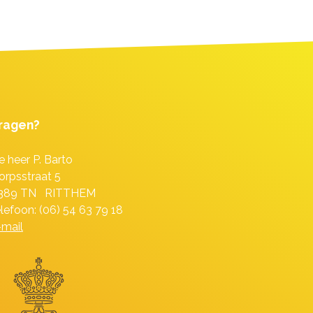
ragen?
e heer P. Barto
orpsstraat 5
389 TN RITTHEM
elefoon: (06) 54 63 79 18
-mail