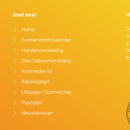
Snel naar
V
D
Home
D
Evenementen kalender
4
t
Hondenverzekering
e
Dek/Geboortemelding
Aanmelden lid
Ballotagelijst
Uitslagen Clubmatches
Puppylijst
Nieuwsbrieven