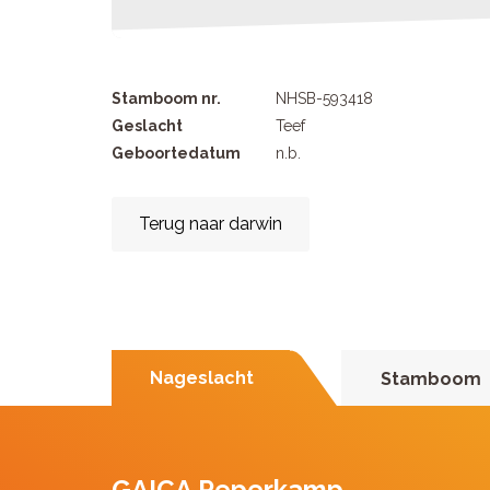
Stamboom nr.
NHSB-593418
Geslacht
Teef
Geboortedatum
n.b.
Terug naar darwin
Nageslacht
Stamboom
GAICA Peperkamp