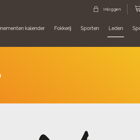
Inloggen
nementen kalender
Fokkerij
Sporten
Leden
Sp
gische evenementen
Aanmelden Agility
p