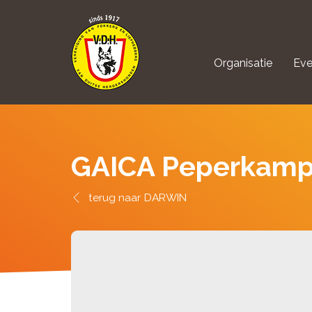
Organisatie
Eve
aanmelden Kynolo
GAICA Peperkam
DARWIN