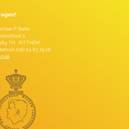
ragen?
e heer P. Barto
orpsstraat 5
389 TN RITTHEM
elefoon: (06) 54 63 79 18
-mail