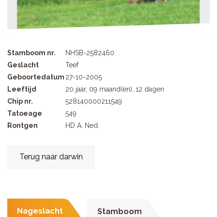
Stamboom nr.
NHSB-2582460
Geslacht
Teef
Geboortedatum
27-10-2005
Leeftijd
20 jaar, 09 maand(en), 12 dagen
Chip nr.
528140000211549
Tatoeage
549
Rontgen
HD A. Ned.
Terug naar darwin
Nageslacht
Stamboom