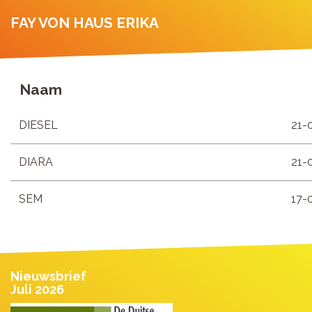
FAY VON HAUS ERIKA
Naam
DIESEL
21-
DIARA
21-
SEM
17-
Nieuwsbrief
Juli 2026