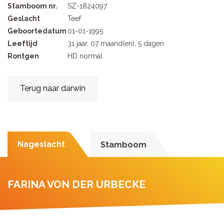
Stamboom nr.
SZ-1824097
Geslacht
Teef
Geboortedatum
01-01-1995
Leeftijd
31 jaar, 07 maand(en), 5 dagen
Rontgen
HD normal
Terug naar darwin
Nageslacht
Stamboom
FARINA VON DER URBECKE