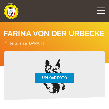
FARINA VON DER URBECKE
DARWIN