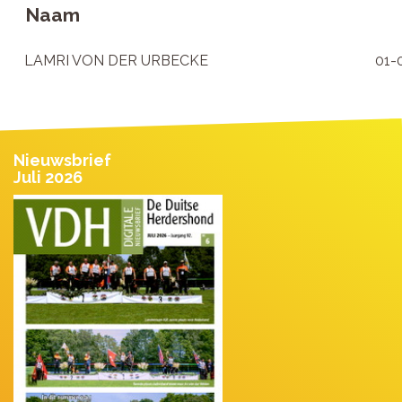
Naam
LAMRI VON DER URBECKE
01-
Nieuwsbrief
Juli 2026