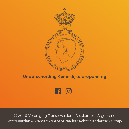
© 2026 Vereniging Duitse Herder -
Disclaimer
-
Algemene
voorwaarden
-
Sitemap
-
Website realisatie door Vanderperk Groep