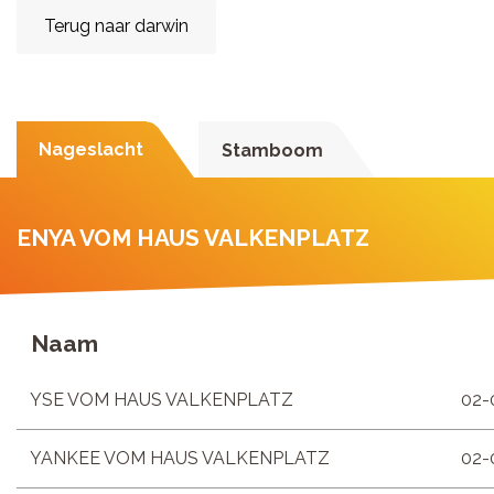
Terug naar darwin
Nageslacht
Stamboom
ENYA VOM HAUS VALKENPLATZ
Naam
YSE VOM HAUS VALKENPLATZ
02-
YANKEE VOM HAUS VALKENPLATZ
02-