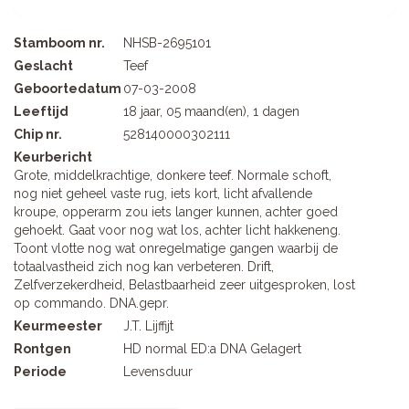
Stamboom nr.
NHSB-2695101
Geslacht
Teef
Geboortedatum
07-03-2008
Leeftijd
18 jaar, 05 maand(en), 1 dagen
Chip nr.
528140000302111
Keurbericht
Grote, middelkrachtige, donkere teef. Normale schoft,
nog niet geheel vaste rug, iets kort, licht afvallende
kroupe, opperarm zou iets langer kunnen, achter goed
gehoekt. Gaat voor nog wat los, achter licht hakkeneng.
Toont vlotte nog wat onregelmatige gangen waarbij de
totaalvastheid zich nog kan verbeteren. Drift,
Zelfverzekerdheid, Belastbaarheid zeer uitgesproken, lost
op commando. DNA.gepr.
Keurmeester
J.T. Lijffijt
Rontgen
HD normal ED:a DNA Gelagert
Periode
Levensduur