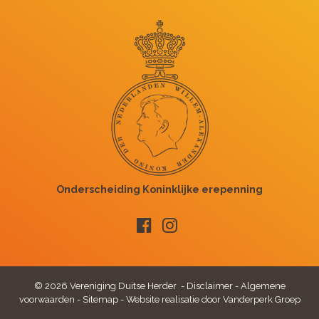
© 2026 Vereniging Duitse Herder -
Disclaimer
-
Algemene
voorwaarden
-
Sitemap
-
Website realisatie door Vanderperk Groep