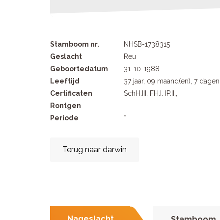
Stamboom nr.
NHSB-1738315
Geslacht
Reu
Geboortedatum
31-10-1988
Leeftijd
37 jaar, 09 maand(en), 7 dagen
Certificaten
SchH.III. FH.I. IP.II.,
Rontgen
Periode
*
Terug naar darwin
Nageslacht
Stamboom