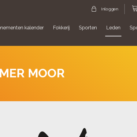
Inloggen
nementen kalender
Fokkerij
Sporten
Leden
Sp
gische evenementen
Aanmelden Agility
IMER MOOR