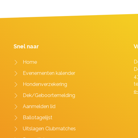
Snel naar
V
D
Home
D
Evenementen kalender
4
t
Hondenverzekering
e
Dek/Geboortemelding
Aanmelden lid
Ballotagelijst
Uitslagen Clubmatches