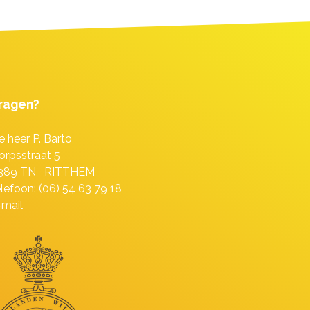
ragen?
e heer P. Barto
orpsstraat 5
389 TN RITTHEM
elefoon: (06) 54 63 79 18
-mail