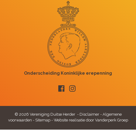
© 2026 Vereniging Duitse Herder -
Disclaimer
-
Algemene
voorwaarden
-
Sitemap
-
Website realisatie door Vanderperk Groep