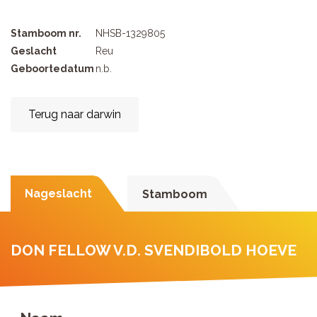
Stamboom nr.
NHSB-1329805
Geslacht
Reu
Geboortedatum
n.b.
Terug naar darwin
Nageslacht
Stamboom
DON FELLOW V.D. SVENDIBOLD HOEVE