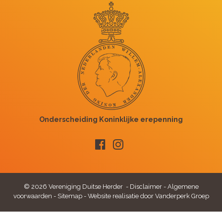
© 2026 Vereniging Duitse Herder -
Disclaimer
-
Algemene
voorwaarden
-
Sitemap
-
Website realisatie door Vanderperk Groep